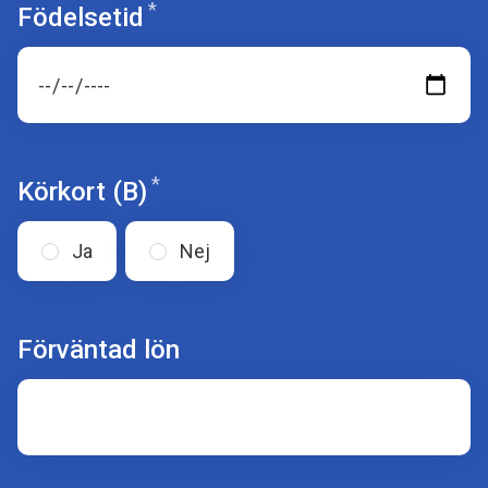
*
Obligatoriskt
Födelsetid
*
Obligatoriskt
Körkort (B)
Ja
Nej
Förväntad lön