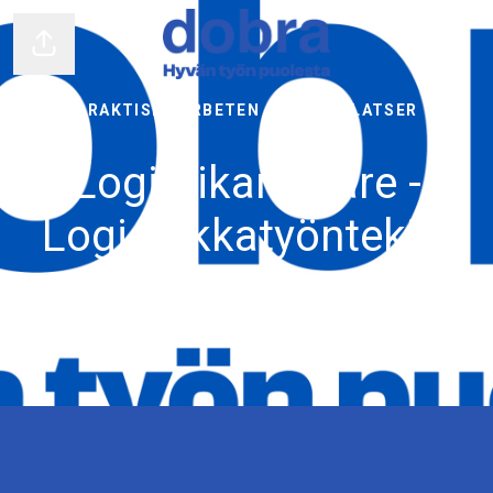
Dela sidan
PRAKTISKA ARBETEN
·
FLERA PLATSER
Logistikarbetare -
Logistiikkatyöntekijä