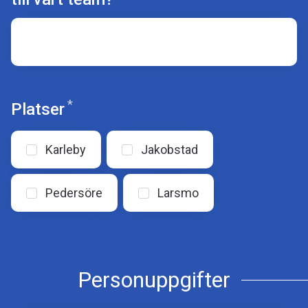
*
Obligatoriskt
Platser
Karleby
Jakobstad
Pedersöre
Larsmo
Personuppgifter