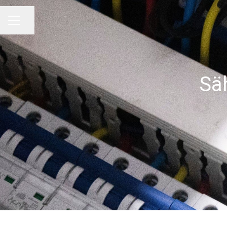
Jaa sivu
URAVALIKKO
Sä