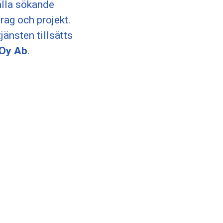
älla sökande
rag och projekt.
änsten tillsätts
 Oy Ab
.