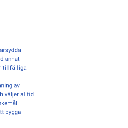
darsydda
nd annat
tillfälliga
mning av
väljer alltid
skemål.
att bygga