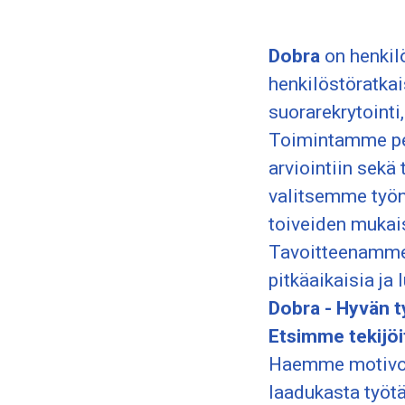
Dobra
on henkilö
henkilöstöratka
suorarekrytointi
Toimintamme per
arviointiin sekä
valitsemme työn
toiveiden mukais
Tavoitteenamme 
pitkäaikaisia ja
Dobra - Hyvän t
Etsimme tekijöit
Haemme motivoit
laadukasta työtä