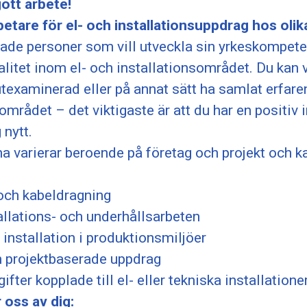
gott arbete!
etare för el- och installationsuppdrag hos olik
rade personer som vill utveckla sin yrkeskompete
alitet inom el- och installationsområdet. Du kan 
texaminerad eller på annat sätt ha samlat erfare
mrådet – det viktigaste är att du har en positiv 
 nytt.
a varierar beroende på företag och projekt och 
 och kabeldragning
tallations- och underhållsarbeten
installation i produktionsmiljöer
h projektbaserade uppdrag
fter kopplade till el- eller tekniska installatione
 oss av dig: