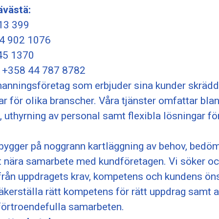
ävästä:
13 399
4 902 1076
45 1370
o +358 44 787 8782
manningsföretag som erbjuder sina kunder skräd
r för olika branscher. Våra tjänster omfattar bla
, uthyrning av personal samt flexibla lösningar för 
bygger på noggrann kartläggning av behov, bedö
nära samarbete med kundföretagen. Vi söker och 
från uppdragets krav, kompetens och kundens ön
säkerställa rätt kompetens för rätt uppdrag samt 
förtroendefulla samarbeten.