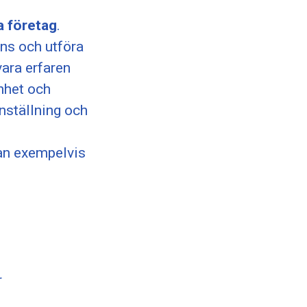
a företag
.
ns och utföra
vara erfaren
nhet och
inställning och
kan exempelvis
r