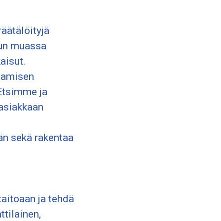
räätälöityjä
uun muassa
aisut.
saamisen
 Etsimme ja
 asiakkaan
n sekä rakentaa
aitoaan ja tehdä
ttilainen,