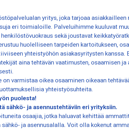
stöpalvelualan yritys, joka tarjoaa asiakkailleen 
isuja eri toimialoille. Palveluihimme kuuluvat m
, henkilöstövuokraus sekä joustavat keikkatyöratk
ustuu huolelliseen tarpeiden kartoitukseen, o
 tiiviiseen yhteistyöhön asiakasyritysten kanssa.
tekijät aina tehtävän vaatimusten, osaamisen ja
esti.
on varmistaa oikea osaaminen oikeaan tehtävää
 luottamuksellisia yhteistyösuhteita.
yön puolesta!
ä sähkö- ja asennustehtäviin eri yrityksiin.
uneita osaajia, jotka haluavat kehittää ammattit
 sähkö- ja asennusalalla. Voit olla kokenut amma