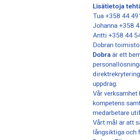
Lisätietoja teht
Tua +358 44 49
Johanna +358 4
Antti +358 44 5
Dobran toimist
Dobra
är ett be
personallösninga
direktrekrytering
uppdrag.
Vår verksamhet 
kompetens samt 
medarbetare uti
Vårt mål är att 
långsiktiga och 