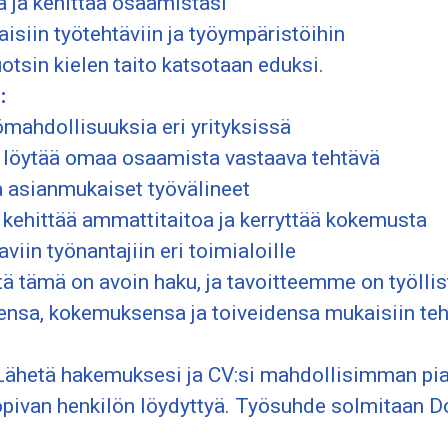
a ja kehittää osaamistasi
aisiin työtehtäviin ja työympäristöihin
otsin kielen taito katsotaan eduksi.
:
mahdollisuuksia eri yrityksissä
löytää omaa osaamista vastaava tehtävä
a asianmukaiset työvälineet
kehittää ammattitaitoa ja kerryttää kokemusta
viin työnantajiin eri toimialoille
ä tämä on avoin haku, ja tavoitteemme on työllis
nsa, kokemuksensa ja toiveidensa mukaisiin teht
ähetä hakemuksesi ja CV:si mahdollisimman pia
opivan henkilön löydyttyä.
Työsuhde solmitaan Do