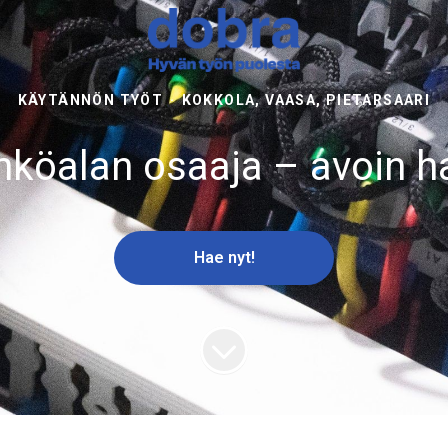
KÄYTÄNNÖN TYÖT
·
KOKKOLA, VAASA, PIETARSAARI
hköalan osaaja – avoin h
Hae nyt!