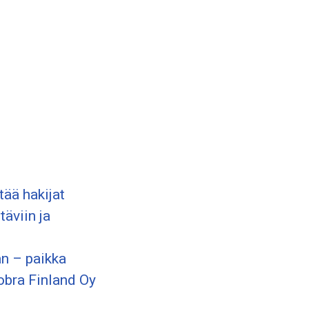
tää hakijat
äviin ja
n – paikka
bra Finland Oy