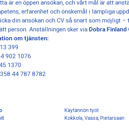
tta är en öppen ansökan, och vårt mål är att anst
petens, erfarenhet och önskemål i lämpliga uppd
cka din ansökan och CV så snart som möjligt – tj
 rätt person. Anställningen sker via
Dobra Finland
tion om tjänsten:
913 399
44 902 1076
545 1370
+358 44 787 8782
o
Käytännön työt
it
Kokkola, Vaasa, Pietarsaari