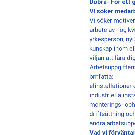
Dobra- För ett 
Vi söker medarb
Vi söker motive
arbete av hög kv
yrkesperson, nyu
kunskap inom elo
viljan att lära dig
Arbetsuppgiftern
omfatta:
elinstallationer
industriella ins
monterings- och 
driftsättning oc
andra arbetsuppgi
Vad vi förväntar