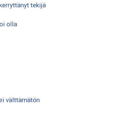
rryttänyt tekijä
oi olla
ei välttämätön