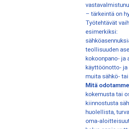
vastavalmistunu
– tärkeintä on h
Työtehtävät vaiht
esimerkiksi:
sähköasennuksia
teollisuuden ase
kokoonpano- ja 
käyttöönotto- ja
muita sähkö- tai 
Mitä odotamme 
kokemusta tai o
kiinnostusta säh
huolellista, turv
oma-aloitteisuut