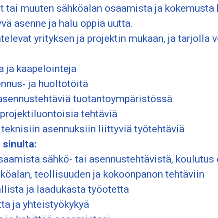
t tai muuten sähköalan osaamista ja kokemusta ke
yvä asenne ja halu oppia uutta.
elevat yrityksen ja projektin mukaan, ja tarjolla v
 ja kaapelointeja
nnus- ja huoltotöitä
asennustehtäviä tuotantoympäristössä
 projektiluontoisia tehtäviä
teknisiin asennuksiin liittyviä työtehtäviä
sinulta:
saamista sähkö- tai asennustehtävistä, koulutus 
köalan, teollisuuden ja kokoonpanon tehtäviin
allista ja laadukasta työotetta
ta ja yhteistyökykyä