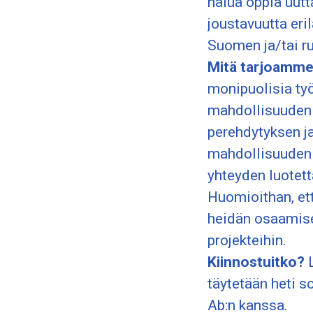
halua oppia uutt
joustavuutta eril
Suomen ja/tai ru
Mitä tarjoamme
monipuolisia työ
mahdollisuuden 
perehdytyksen j
mahdollisuuden 
yhteyden luotetta
Huomioithan, ett
heidän osaamise
projekteihin.
Kiinnostuitko?
L
täytetään heti s
Ab:n kanssa.