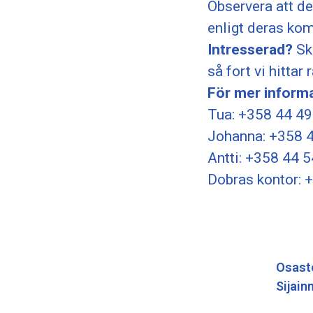
Observera att de
enligt deras kom
Intresserad?
Ski
så fort vi hittar
För mer informa
Tua: +358 44 4
Johanna: +358 
Antti: +358 44 
Dobras kontor: 
Osast
Sijainn