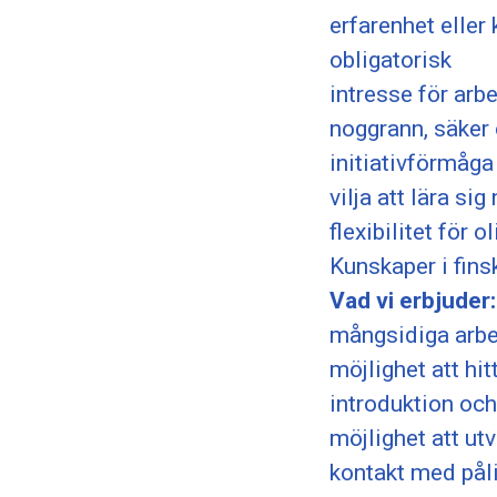
erfarenhet eller 
obligatorisk
intresse för arb
noggrann, säker 
initiativförmåg
vilja att lära si
flexibilitet för 
Kunskaper i fins
Vad vi erbjuder:
mångsidiga arbe
möjlighet att h
introduktion oc
möjlighet att u
kontakt med påli